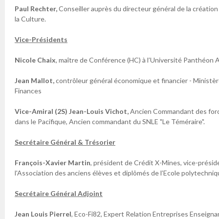
Paul Rechter,
Conseiller auprès du directeur général de la création
la Culture.
Vice-Présidents
Nicole Chaix
, maître de Conférence (HC) à l’Université Panthéon A
Jean Mallot,
contrôleur général économique et financier - Ministè
Finances
Vice-Amiral (2S) Jean-Louis Vichot,
Ancien Commandant des forc
dans le Pacifique, Ancien commandant du SNLE "Le Téméraire".
Secrétaire Général & Trésorier
François-Xavier Martin
, président de Crédit X-Mines, vice-prési
l'Association des anciens élèves et diplômés de l’Ecole polytechni
Secrétaire Général Adjoint
Jean Louis Pierrel
, Eco-Fi82, Expert Relation Entreprises Enseigna