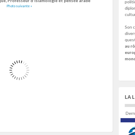
ique, Professeur d'islamologie et pensée arabe
polit
Photo suivante »
diplo
cultu
Son c
diver
quest
au rô
europ
mondi
LA 
Derni