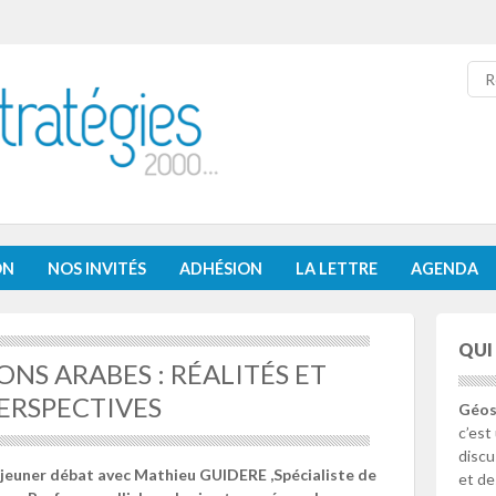
Re
ON
NOS INVITÉS
ADHÉSION
LA LETTRE
AGENDA
QUI
NS ARABES : RÉALITÉS ET
ERSPECTIVES
Géos
c’est
discu
éjeuner débat avec Mathieu GUIDERE ,Spécialiste de
et de