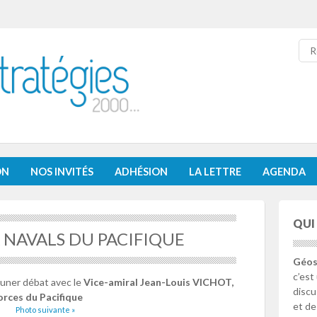
Re
ON
NOS INVITÉS
ADHÉSION
LA LETTRE
AGENDA
QUI
 NAVALS DU PACIFIQUE
Géos
c’est
euner débat avec le
Vice-amiral Jean-Louis VICHOT,
discu
rces du Pacifique
et de
Photo suivante »