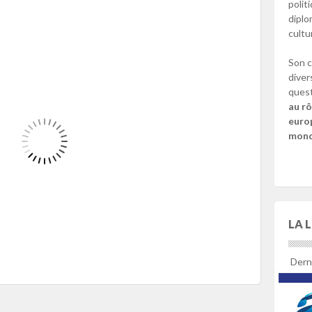
polit
diplo
cultu
Son c
diver
quest
au rô
europ
mondi
LA 
Derni