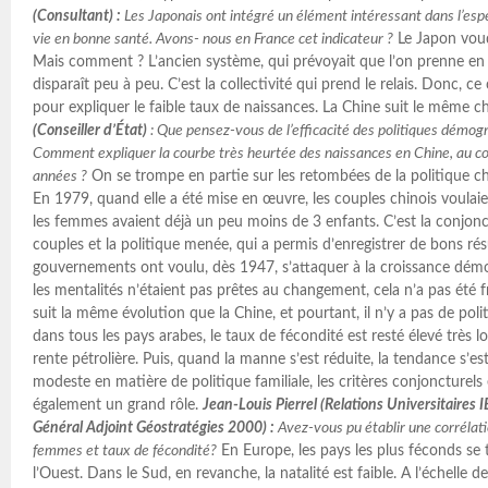
(Consultant) :
Les Japonais ont intégré un élément intéressant dans l’espé
vie en bonne santé. Avons- nous en France cet indicateur ?
Le Japon voudr
Mais comment ? L’ancien système, qui prévoyait que l’on prenne en 
disparaît peu à peu. C’est la collectivité qui prend le relais. Donc, ce 
pour expliquer le faible taux de naissances. La Chine suit le même 
(Conseiller d’État)
: Que pensez-vous de l’efficacité des politiques démog
Comment expliquer la courbe très heurtée des naissances en Chine, au co
années ?
On se trompe en partie sur les retombées de la politique ch
En 1979, quand elle a été mise en œuvre, les couples chinois voulaie
les femmes avaient déjà un peu moins de 3 enfants. C’est la conjonc
couples et la politique menée, qui a permis d’enregistrer de bons résu
gouvernements ont voulu, dès 1947, s’attaquer à la croissance d
les mentalités n’étaient pas prêtes au changement, cela n’a pas été 
suit la même évolution que la Chine, et pourtant, il n’y a pas de polit
dans tous les pays arabes, le taux de fécondité est resté élevé très 
rente pétrolière. Puis, quand la manne s’est réduite, la tendance s’est 
modeste en matière de politique familiale, les critères conjoncturels 
également un grand rôle.
Jean-Louis Pierrel (Relations Universitaires 
Général Adjoint Géostratégies 2000) :
Avez-vous pu établir une corrélat
femmes et taux de fécondité?
En Europe, les pays les plus féconds se
l’Ouest. Dans le Sud, en revanche, la natalité est faible. A l’échelle 