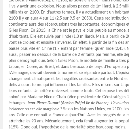
(de Brest à Vladivostok). En 2100, ils devraient être moins nombreux
il va y avoir une explosion. Nous allons passer de 1milliard, à 2,5mil
milliards en 2100. En d’autres termes, il y a actuellement un habitan
2100 il y en aura 4 sur 11 (2,5 sur 9,5 en 2050). Cette redistributio
continents aura des répercussions très importantes, économiques et 
Gilles Pison. En 2015, la Chine est le pays le plus peuplé au monde, a
d’habitants. Elle est suivie par l’Inde (1,3 milliard). Mais, à partir de
vont se croiser, et ensuite s’inverser. En effet, à partir de la fin des 
baissé plus vite en Chine (1,7 enfant
par femme) qu’en Inde (2,45). Mê
aussi, passer en dessous de la barre de 2 enfants par femme, elle dép
plan démographique. Selon Gilles Pison, le modèle de famille à très pe
Japon, en Corée, au Brésil, et dans beaucoup de pays d’Europe, au 
l’Allemagne, devrait devenir la norme et se répandre partout. L’épui
changement climatique et les inégalités croissantes entre le Nord et
défis à court terme qui influencent les familles. Elles misent sur la qu
leurs enfants. Un critère universel, somme toute. Cet exposé très déta
animé par Madame Nicole Chaix (Vice présidente de Géostratégies 20
échanges.
Jean-Pierre Duport (Ancien Préfet Ile de France)
: L’évolutio
incidence ou est-elle marginale ?
Selon les Nations Unies, en 2100, l’e
ans. Celle que connaît la France aujourd’hui. Avec les progrès de la 
atteindre les 90 ans. Mécaniquement, cela ferait augmenter la popu
à15%. Donc oui, l’hypothèse de la mortalité pèse beaucoup moins.