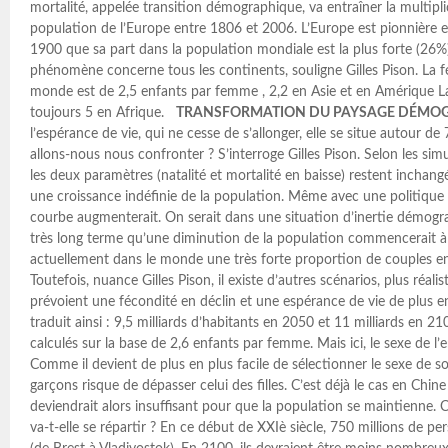
mortalité, appelée transition démographique, va entraîner la multipli
population de l’Europe entre 1806 et 2006. L’Europe est pionnière en
1900 que sa part dans la population mondiale est la plus forte (26%
phénomène concerne tous les continents, souligne Gilles Pison. La 
monde est de 2,5 enfants par femme , 2,2 en Asie et en Amérique La
toujours 5 en Afrique.
TRANSFORMATION DU PAYSAGE DÉMO
l’espérance de vie, qui ne cesse de s’allonger, elle se situe autour de
allons-nous nous confronter ? S’interroge Gilles Pison. Selon les sim
les deux paramètres (natalité et mortalité en baisse) restent inchang
une croissance indéfinie de la population. Même avec une politique d
courbe augmenterait. On serait dans une situation d’inertie démogra
très long terme qu’une diminution de la population commencerait à se 
actuellement dans le monde une très forte proportion de couples en
Toutefois, nuance Gilles Pison, il existe d’autres scénarios, plus réali
prévoient une fécondité en déclin et une espérance de vie de plus en
traduit ainsi : 9,5 milliards d’habitants en 2050 et 11 milliards en 21
calculés sur la base de 2,6 enfants par femme. Mais ici, le sexe de l’
Comme il devient de plus en plus facile de sélectionner le sexe de 
garçons risque de dépasser celui des filles. C’est déjà le cas en Chin
deviendrait alors insuffisant pour que la population se maintienne
va-t-elle se répartir ? En ce début de XXIè siècle, 750 millions de p