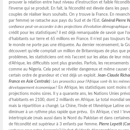
prouver la relation entre haut niveau d’instruction et faible fécondi
l’inverse qui se produit. En fait, la fécondité est élevée dans les pays
couples de réaliser leurs souhaits. On y trouve la France. En revanch
par femme) se rattache aux pays du Sud et de l’Est.
Général Pierre 
confiance peut-on accorder à des projections d’évolution démographique 
crédit pour les statistiques? il est déjà remarquable de savoir que l’o
d’habitants sur terre et 65 millions en France. Il n’est pas toujours fac
le monde ne porte pas une étiquette. Au dernier recensement, la G
découvert qu’elle comptait un million de Britanniques de plus que p
problèmes, les statisticiens ont mis l’accent sur les aléas de leur mi
d’Afrique, les difficultés sont plus grandes. Parfois, les recensements
comme au Nigeria. Cela peut se révéler dangereux et même causer 
certain ordre de grandeur et c’est déjà un exploit.
Jean-Claude Richa
France en Asie Centrale)
: Les pronostics pour l’Afrique sont-ils les mêmes
développement économique?
En Afrique, les statistiques sont moins ri
projections moins sûres. Il y a quarante ans, les Nations Unies prévo
d’habitants en 2100, dont 2 milliards en Afrique. Le total mondial se
mais la répartition a changé. La Chine, l’Inde et l’Amérique Latine on
diminuer à un rythme plus rapide que prévu. En Afrique, c’est l ‘inv
intertropicale (mais aussi dans le Nord du Pakistan et dans certaines 
de fécondité est supérieur à 3 enfants par femme.
Pierre Lepetit (Co