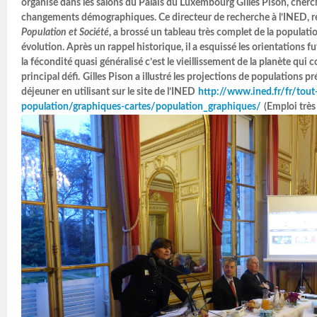
organisé dans les salons du Palais du Luxembourg Gilles Pison, cherc
changements démographiques.
Ce directeur de recherche à l’INED, 
Population et Société
, a brossé un tableau très complet de la populat
évolution. Après un rappel historique, il a esquissé les orientations f
la fécondité quasi généralisé c’est le vieillissement de la planète qui 
principal défi.
Gilles Pison a illustré les projections de populations p
déjeuner en utilisant sur le site de l’INED
http://www.ined.fr/fr/tout
population/graphiques-cartes/population_graphiques/
(Emploi très 