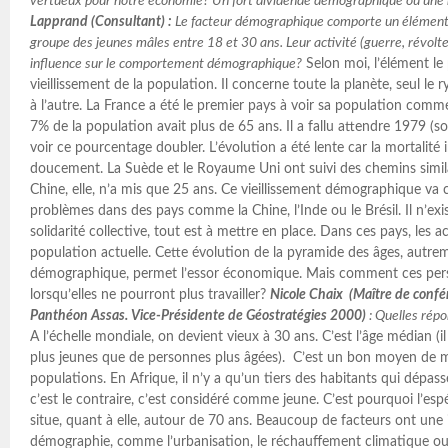
vertueux pour notre économie? Un fort dividende démographique ou une 
Lapprand (Consultant) :
Le facteur démographique comporte un élément p
groupe des jeunes mâles entre 18 et 30 ans. Leur activité (guerre, révolte
influence sur le comportement démographique?
Selon moi, l’élément le 
vieillissement de la population. Il concerne toute la planète, seul le 
à l’autre. La France a été le premier pays à voir sa population commen
7% de la population avait plus de 65 ans. Il a fallu attendre 1979 (s
voir ce pourcentage doubler. L’évolution a été lente car la mortalité i
doucement. La Suède et le Royaume Uni ont suivi des chemins simila
Chine, elle, n’a mis que 25 ans. Ce vieillissement démographique v
problèmes dans des pays comme la Chine, l’Inde ou le Brésil. Il n’ex
solidarité collective, tout est à mettre en place. Dans ces pays, les 
population actuelle. Cette évolution de la pyramide des âges, autrem
démographique, permet l’essor économique. Mais comment ces perso
lorsqu’elles ne pourront plus travailler?
Nicole Chaix (Maître de confér
Panthéon Assas. Vice-Présidente de Géostratégies 2000)
: Quelles répo
A l’échelle mondiale, on devient vieux à 30 ans. C’est l’âge médian (
plus jeunes que de personnes plus âgées). C’est un bon moyen de m
populations. En Afrique, il n’y a qu’un tiers des habitants qui dépas
c’est le contraire, c’est considéré comme jeune. C’est pourquoi l’e
situe, quant à elle, autour de 70 ans. Beaucoup de facteurs ont une 
démographie, comme l’urbanisation, le réchauffement climatique ou 