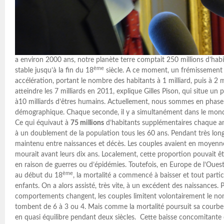
a environ 2000 ans, notre planète terre comptait 250 millions d’habit
ème
stable jusqu’à la fin du 18
siècle. A ce moment, un frémissement a
accélération, portant le nombre des habitants à 1 milliard, puis à 2 
atteindre les 7 milliards en 2011, explique Gilles Pison, qui situe un
à10 milliards d’êtres humains. Actuellement, nous sommes en phase
démographique. Chaque seconde, il y a simultanément dans le mond
Ce qui équivaut à
75 millions
d’habitants supplémentaires chaque 
à un doublement de la population tous les 60 ans. Pendant très long
maintenu entre naissances et décès. Les couples avaient en moyenne
mourait avant leurs dix ans. Localement, cette proportion pouvait ê
en raison de guerres ou d’épidémies. Toutefois, en Europe de l’Oue
ème
au début du 18
, la mortalité a commencé à baisser et tout parti
enfants. On a alors assisté, très vite, à un excédent des naissances. P
comportements changent, les couples limitent volontairement le no
tombent de 6 à 3 ou 4. Mais comme la mortalité poursuit sa courbe
en quasi équilibre pendant deux siècles. Cette baisse concomitante d