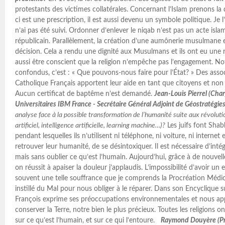
protestants des victimes collatérales. Concernant l’Islam prenons la q
ci est une prescription, il est aussi devenu un symbole politique. Je l’
n’ai pas été suivi. Ordonner d’enlever le niqab n’est pas un acte is
républicain. Parallèlement, la création d’une aumônerie musulmane
décision. Cela a rendu une dignité aux Musulmans et ils ont eu une re
aussi être conscient que la religion n’empêche pas l’engagement. Not
confondus, c’est : « Que pouvons-nous faire pour l’État? » Des ass
Catholique Français apportent leur aide en tant que citoyens et non 
Aucun certificat de baptême n’est demandé.
Jean-Louis Pierrel (Cha
Universitaires IBM France - Secrétaire Général Adjoint de Géostratégi
analyse face à la possible transformation de l’humanité suite aux révolut
artificiel, intelligence artificielle, learning machine…)?
Les juifs font Shab
pendant lesquelles ils n’utilisent ni téléphone, ni voiture, ni internet
retrouver leur humanité, de se désintoxiquer. Il est nécessaire d’inté
mais sans oublier ce qu’est l’humain. Aujourd’hui, grâce à de nouvel
on réussit à apaiser la douleur j’applaudis. L’impossibilité d’avoir un
souvent une telle souffrance que je comprends la Procréation Médic
instillé du Mal pour nous obliger à le réparer. Dans son Encyclique s
François exprime ses préoccupations environnementales et nous appel
conserver la Terre, notre bien le plus précieux. Toutes les religions 
sur ce qu’est l’humain, et sur ce qui l’entoure.
Raymond Douyère (Pr