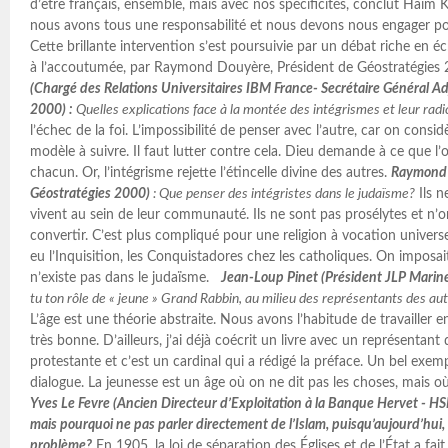
d’être français, ensemble, mais avec nos spécificités, conclut Haïm K
nous avons tous une responsabilité et nous devons nous engager po
Cette brillante intervention s’est poursuivie par un débat riche en
à l’accoutumée, par Raymond Douyère, Président de Géostratégie
(Chargé des Relations Universitaires IBM France- Secrétaire Général Ad
2000) :
Quelles explications face à la montée des intégrismes et leur radi
l’échec de la foi. L’impossibilité de penser avec l’autre, car on consid
modèle à suivre. Il faut lutter contre cela. Dieu demande à ce que l’o
chacun. Or, l’intégrisme rejette l’étincelle divine des autres.
Raymond 
Géostratégies 2000)
: Que penser des intégristes dans le judaïsme?
Ils n
vivent au sein de leur communauté. Ils ne sont pas prosélytes et n’o
convertir. C’est plus compliqué pour une religion à vocation universel
eu l’Inquisition, les Conquistadores chez les catholiques. On imposait 
n’existe pas dans le judaïsme.
Jean-Loup Pinet (Président JLP Marine
tu ton rôle de « jeune » Grand Rabbin, au milieu des représentants des aut
L’âge est une théorie abstraite. Nous avons l’habitude de travailler e
très bonne. D’ailleurs, j’ai déjà coécrit un livre avec un représenta
protestante et c’est un cardinal qui a rédigé la préface. Un bel exemp
dialogue. La jeunesse est un âge où on ne dit pas les choses, mais o
Yves Le Fevre (Ancien Directeur d’Exploitation à la Banque Hervet - HS
mais pourquoi ne pas parler directement de l’Islam, puisqu’aujourd’hui, c
problème?
En 1905, la loi de séparation des Églises et de l’État a fait