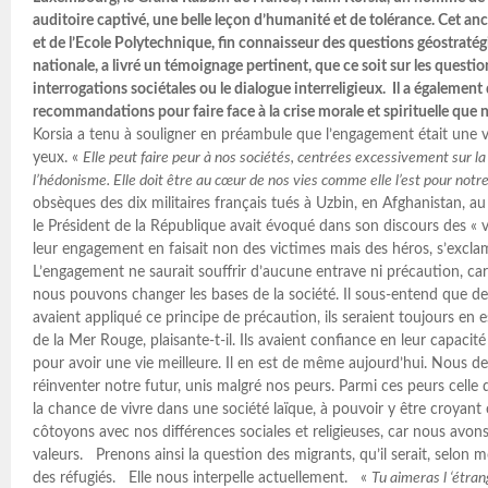
auditoire captivé, une belle leçon d’humanité et de tolérance. Cet 
et de l’Ecole Polytechnique, fin connaisseur des questions géostraté
nationale, a livré un témoignage pertinent, que ce soit sur les question
interrogations sociétales ou le dialogue interreligieux. Il a également 
recommandations pour faire face à la crise morale et spirituelle que 
Korsia a tenu à souligner en préambule que l’engagement était une va
yeux. «
Elle peut faire peur à nos sociétés, centrées excessivement sur la 
l’hédonisme. Elle doit être au cœur de nos vies comme elle l’est pour not
obsèques des dix militaires français tués à Uzbin, en Afghanistan, 
le Président de la République avait évoqué dans son discours des « 
leur engagement en faisait non des victimes mais des héros, s’excla
L’engagement ne saurait souffrir d’aucune entrave ni précaution, ca
nous pouvons changer les bases de la société. Il sous-entend que de l
avaient appliqué ce principe de précaution, ils seraient toujours en e
de la Mer Rouge, plaisante-t-il. Ils avaient confiance en leur capacit
pour avoir une vie meilleure. Il en est de même aujourd’hui. Nous de
réinventer notre futur, unis malgré nos peurs. Parmi ces peurs celle 
la chance de vivre dans une société laïque, à pouvoir y être croyan
côtoyons avec nos différences sociales et religieuses, car nous av
valeurs. Prenons ainsi la question des migrants, qu’il serait, selon m
des réfugiés. Elle nous interpelle actuellement. «
Tu aimeras l ‘étr