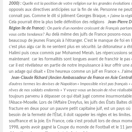
2000) :
Quelle est la position de votre religion sur les grandes évolutions 
opposés aux directives anticipées sur la fin de vie. Personne ne peut
connait pas. Comme le dit si joliment Georges Braque, «
j’aime la règ
Cela pourrait être la plus belle définition des religions
Jean-Pierre D
Région Ile de France)
: On parle d’un nombre croissant de Français partan
vous cette tendance?
Au delà même des juifs de France posons-nous 
beaucoup de jeunes Français à l’étranger. C’est le manque de foi en le
c’est plus aigu car ils ne sentent plus en sécurité. Le détonateur a été
Halimi puis ceux commis par Mohamed Merah. Les répercussions se
maintenant car les formalités sont longues avant de franchir le pas 
car il est révélateur en partie de notre impuissance à leur offrir une a
un adage qui disait « Etre heureux comme un juif en France ». J’aime
Jean-Claude Richard (Ancien Ambassadeur de France en Asie Central
d’autres termes les devises de Napoléon « Impossible n’est pas français » o
rêves de nos soldats endormis »
Y voyez-vous un besoin de rêve réalisabl
toujours parvenu à dépasser ce qui était jugé comme insurmontable,
l’Alsace-Moselle. Lors de l’Affaire Dreyfus, les juifs des États Baltes 
fracture en deux pour un pauvre petit capitaine juif, est un pays où 
besoin de la fermeté de l’État, il doit rappeler les règles et les limit
souffrance et la joie. En France, cela s’est produit lors de deux momen
1998, après avoir gagné la Coupe du monde de Football et le 11 ja