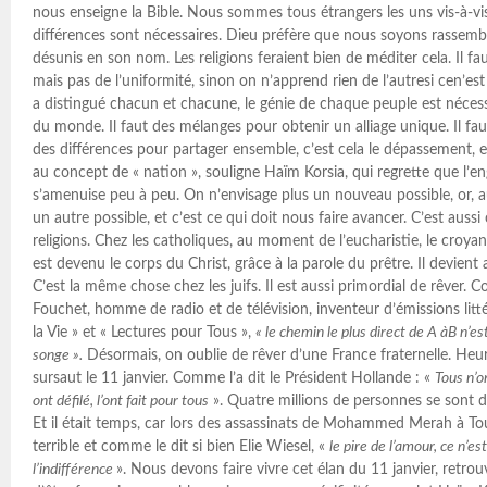
nous enseigne la Bible. Nous sommes tous étrangers les uns vis-à-vis
différences sont nécessaires. Dieu préfère que nous soyons rassemb
désunis en son nom. Les religions feraient bien de méditer cela. Il fau
mais pas de l’uniformité, sinon on n’apprend rien de l’autresi cen’est
a distingué chacun et chacune, le génie de chaque peuple est néce
du monde. Il faut des mélanges pour obtenir un alliage unique. Il fau
des différences pour partager ensemble, c’est cela le dépassement, e
au concept de « nation », souligne Haïm Korsia, qui regrette que l’
s’amenuise peu à peu. On n’envisage plus un nouveau possible, or, au-
un autre possible, et c’est ce qui doit nous faire avancer. C’est aussi
religions. Chez les catholiques, au moment de l’eucharistie, le croya
est devenu le corps du Christ, grâce à la parole du prêtre. Il devient
C’est la même chose chez les juifs. Il est aussi primordial de rêver. 
Fouchet, homme de radio et de télévision, inventeur d’émissions litt
la Vie » et « Lectures pour Tous »,
« le chemin le plus direct de A àB n’est
songe ».
Désormais, on oublie de rêver d’une France fraternelle. Heur
sursaut le 11 janvier. Comme l’a dit le Président Hollande : «
Tous n’o
ont défilé, l’ont fait pour tous
». Quatre millions de personnes se sont di
Et il était temps, car lors des assassinats de Mohammed Merah à Toul
terrible et comme le dit si bien Elie Wiesel, «
le pire de l’amour, ce n’es
l’indifférence
». Nous devons faire vivre cet élan du 11 janvier, retro