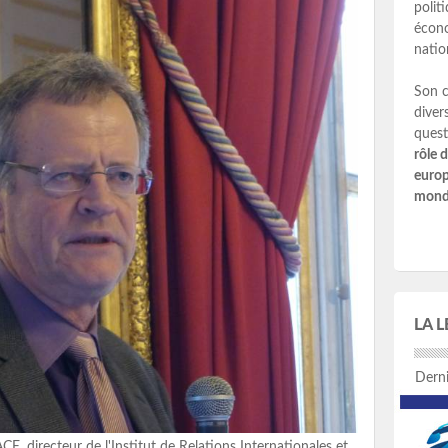
polit
écono
natio
Son c
diver
quest
rôle 
europ
mondi
LA 
Derni
, directeur de l'Institut de Relations Internationales et