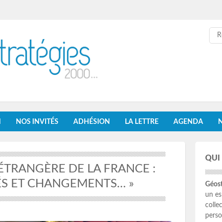
Re
N
NOS INVITÉS
ADHÉSION
LA LETTRE
AGENDA
QUI
 ÉTRANGÈRE DE LA FRANCE :
ÉS ET CHANGEMENTS… »
Géost
un es
colle
perso