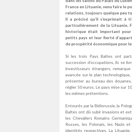
dans les salons du Palais du Lux
France en Lituanie, venu faire le p
relations, toujours quelque peu tu
Il a précisé qu’il s’exprimait à 
particulièrement de la Lituanie,
historique était important pour
petits pays et leur fierté d’appa
de prospérité économique pour leu
Si les trois Pays Baltes ont pa
succession d’occupations, ils se li
investisseurs étrangers, remarque F
avancée sur le plan technologique, 
présenter au bureau des douanes,
régler 50 euros. Le pays mise sur 10
les mêmes prétentions.
Entourés par la Biélorussie, la Polog
Baltes ont dû subir invasions et ex
les Chevaliers Romains Germanique
Russes, les Polonais, les Nazis e
identités respectives. La Lituanie,