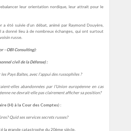
rebalancer leur orientation nordique, leur attrait pour le
er a été suivie d’un débat, animé par Raymond Douyère,
l a donné lieu à de nombreux échanges, qui ont surtout
voisin russe.
r - OBI Consulting):
nnel civil de la Défense) :
les Pays Baltes, avec l’appui des russophiles ?
eraient-elles abandonnées par l’Union européenne en cas
enne ne devrait-elle pas clairement afficher sa position?
aire (H) à la Cour des Comptes
) :
sûres? Quid ses services secrets russes?
été la grande catastrophe du 20ème siècle.