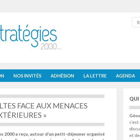
Re
ON
NOS INVITÉS
ADHÉSION
LA LETTRE
AGENDA
QUI
BALTES FACE AUX MENACES
XTÉRIEURES »
Géos
c’est
discu
es 2000 a reçu, autour d’un petit-déjeuner organisé
et de