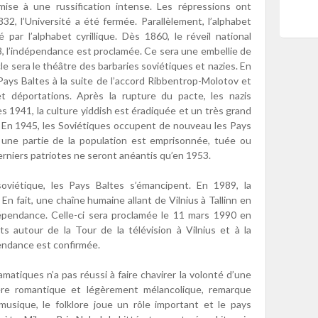
ise à une russification intense. Les répressions ont
2, l’Université a été fermée. Parallèlement, l’alphabet
par l’alphabet cyrillique. Dès 1860, le réveil national
8, l’indépendance est proclamée. Ce sera une embellie de
e sera le théâtre des barbaries soviétiques et nazies. En
ays Baltes à la suite de l’accord Ribbentrop-Molotov et
 déportations. Après la rupture du pacte, les nazis
ès 1941, la culture yiddish est éradiquée et un très grand
. En 1945, les Soviétiques occupent de nouveau les Pays
, une partie de la population est emprisonnée, tuée ou
derniers patriotes ne seront anéantis qu’en 1953.
oviétique, les Pays Baltes s’émancipent. En 1989, la
En fait, une chaîne humaine allant de Vilnius à Tallinn en
dépendance. Celle-ci sera proclamée le 11 mars 1990 en
s autour de la Tour de la télévision à Vilnius et à la
épendance est confirmée.
tiques n’a pas réussi à faire chavirer la volonté d’une
ère romantique et légèrement mélancolique, remarque
 musique, le folklore joue un rôle important et le pays