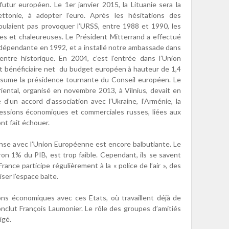
utur européen. Le 1er janvier 2015, la Lituanie sera la
ettonie, à adopter l’euro. Après les hésitations des
oulaient pas provoquer l’URSS, entre 1988 et 1990, les
tes et chaleureuses. Le Président Mitterrand a effectué
ndépendante en 1992, et a installé notre ambassade dans
entre historique. En 2004, c’est l’entrée dans l’Union
st bénéficiaire net du budget européen à hauteur de 1,4
 assume la présidence tournante du Conseil européen. Le
iental, organisé en novembre 2013, à Vilnius, devait en
 d’un accord d’association avec l’Ukraine, l’Arménie, la
ressions économiques et commerciales russes, liées aux
ont fait échouer.
ense avec l’Union Européenne est encore balbutiante. Le
iron 1% du PIB, est trop faible. Cependant, ils se savent
ance participe régulièrement à la « police de l’air », des
ser l’espace balte.
ons économiques avec ces Etats, où travaillent déjà de
nclut François Laumonier. Le rôle des groupes d’amitiés
igé.