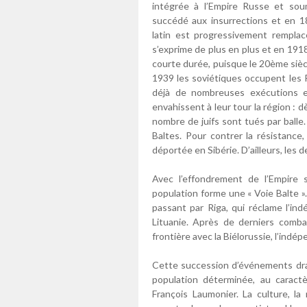
intégrée à l’Empire Russe et soum
succédé aux insurrections et en 183
latin est progressivement remplacé 
s’exprime de plus en plus et en 191
courte durée, puisque le 20ème siècl
1939 les soviétiques occupent les P
déjà de nombreuses exécutions et
envahissent à leur tour la région : d
nombre de juifs sont tués par balle
Baltes. Pour contrer la résistance
déportée en Sibérie. D’ailleurs, les 
Avec l’effondrement de l’Empire s
population forme une « Voie Balte ». 
passant par Riga, qui réclame l’in
Lituanie. Après de derniers combat
frontière avec la Biélorussie, l’ind
Cette succession d’événements drama
population déterminée, au caract
François Laumonier. La culture, la