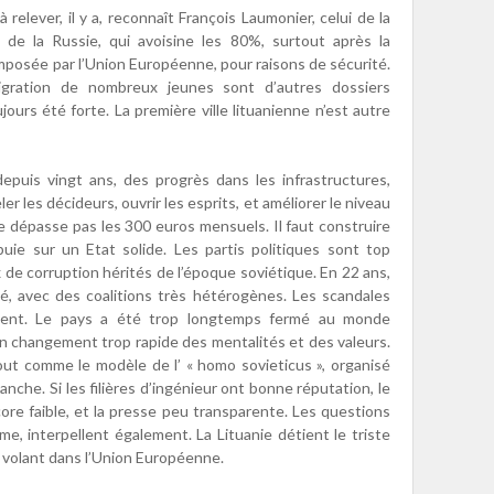
 relever, il y a, reconnaît François Laumonier, celui de la
de la Russie, qui avoisine les 80%, surtout après la
imposée par l’Union Européenne, pour raisons de sécurité.
igration de nombreux jeunes sont d’autres dossiers
jours été forte. La première ville lituanienne n’est autre
puis vingt ans, des progrès dans les infrastructures,
r les décideurs, ouvrir les esprits, et améliorer le niveau
ne dépasse pas les 300 euros mensuels. Il faut construire
puie sur un Etat solide. Les partis politiques sont top
x de corruption hérités de l’époque soviétique. En 22 ans,
 avec des coalitions très hétérogènes. Les scandales
tiplient. Le pays a été trop longtemps fermé au monde
n changement trop rapide des mentalités et des valeurs.
 tout comme le modèle de l’ « homo sovieticus », organisé
lanche. Si les filières d’ingénieur ont bonne réputation, le
core faible, et la presse peu transparente. Les questions
me, interpellent également. La Lituanie détient le triste
u volant dans l’Union Européenne.