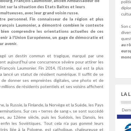
embourg, François Laumonier, ancien Ambassadeur de
polit
oint sur la situation des Etats Baltes et leurs
diplo
multueuses, avec leur grand voisin russe.
cultu
titre personnel. Fin connaisseur de la région et plus
 François Laumonier, a démontré combien le contexte
Son c
 bien comprendre les orientations actuelles de ces
diver
rtenir à l’Union Européenne, un gage de démocratie et
quest
r avenir.
au rô
europ
rtagé un destin commun et tragique, marqué par une
mondi
vrent aujourd’hui une concurrence sévère pour attirer les
rançois Laumonier. Fin 2014, l’Estonie, qui est la plus
a lancé un statut de résident numérique. Il suffit de se
 de donner ses empreintes digitales, une photo et de
 millions de résidents potentiels et ses voisins affichent
LA 
ne, la Russie, la Finlande, la Norvège et la Suède, les Pays
Derni
terminations. Sur ces « terres de sang », se sont succédé
s, au 12ème siècle, puis les Suédois, les Danois, les
t enfin les Soviétiques. Tout cela n’a pas gommé leurs
 très liée à la Pologne, est catholique, chaleureuse et