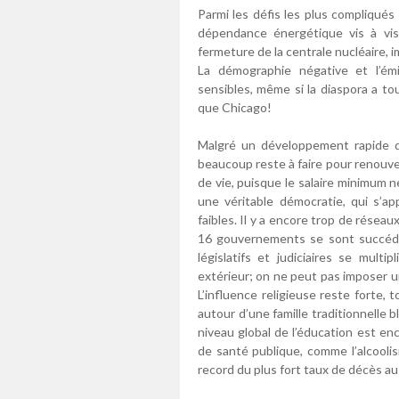
Parmi les défis les plus compliqués à
dépendance énergétique vis à vis 
fermeture de la centrale nucléaire, 
La démographie négative et l’ém
sensibles, même si la diaspora a tou
que Chicago!
Malgré un développement rapide de
beaucoup reste à faire pour renouvele
de vie, puisque le salaire minimum 
une véritable démocratie, qui s’ap
faibles. Il y a encore trop de réseau
16 gouvernements se sont succédé,
législatifs et judiciaires se mul
extérieur; on ne peut pas imposer u
L’influence religieuse reste forte,
autour d’une famille traditionnelle b
niveau global de l’éducation est en
de santé publique, comme l’alcoolis
record du plus fort taux de décès a