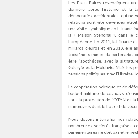
Les Etats Baltes revendiquent un f
dernière, après l’Estonie et la L
démocraties occidentales, qui ne v
relations sont vite devenues étroi
une visite symbolique en Lituanie i
la « Maison Stendhal », dans le c
Européenne. En 2011, la Lituanie e
milliards d’euros et en 2013, elle
troisième sommet du partenariat or
être l’apothéose, avec la signature
Géorgie et la Moldavie. Mais les p
tensions politiques avec l’Ukraine, l’
La coopération politique et de déf
budget militaire de ces pays, d’env
sous la protection de l’OTAN et la Fr
manœuvres dont le but est de sécuri
Nous devons intensifier nos relati
nombreuses sociétés françaises, co
parlementaires ne doit pas être négl