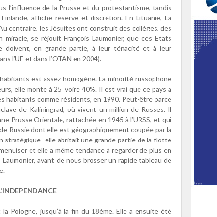
us l’influence de la Prusse et du protestantisme, tandis
 Finlande, affiche réserve et discrétion. En Lituanie, La
Au contraire, les Jésuites ont construit des collèges, des
n miracle, se réjouit François Laumonier, que ces Etats
le doivent, en grande partie, à leur ténacité et à leur
 dans l’UE et dans l’OTAN en 2004).
 d’habitants est assez homogène. La minorité russophone
urs, elle monte à 25, voire 40%. Il est vrai que ce pays a
ses habitants comme résidents, en 1990. Peut-être parce
nclave de Kaliningrad, où vivent un million de Russes. Il
ienne Prusse Orientale, rattachée en 1945 à l’URSS, et qui
on de Russie dont elle est géographiquement coupée par la
on stratégique -elle abritait une grande partie de la flotte
amenuiser et elle a même tendance à regarder de plus en
is Laumonier, avant de nous brosser un rapide tableau de
e.
L’INDEPENDANCE
la Pologne, jusqu’à la fin du 18ème. Elle a ensuite été