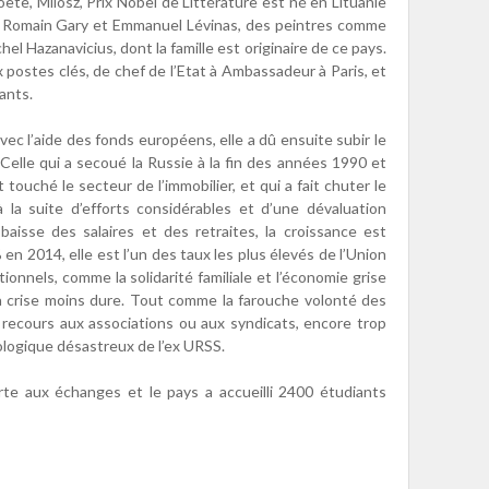
te, Milosz, Prix Nobel de Littérature est né en Lituanie
 Romain Gary et Emmanuel Lévinas, des peintres comme
el Hazanavicius, dont la famille est originaire de ce pays.
stes clés, de chef de l’Etat à Ambassadeur à Paris, et
ants.
vec l’aide des fonds européens, elle a dû ensuite subir le
 Celle qui a secoué la Russie à la fin des années 1990 et
 touché le secteur de l’immobilier, et qui a fait chuter le
la suite d’efforts considérables et d’une dévaluation
baisse des salaires et des retraites, la croissance est
en 2014, elle est l’un des taux les plus élevés de l’Union
onnels, comme la solidarité familiale et l’économie grise
la crise moins dure. Tout comme la farouche volonté des
ir recours aux associations ou aux syndicats, encore trop
ologique désastreux de l’ex URSS.
rte aux échanges et le pays a accueilli 2400 étudiants