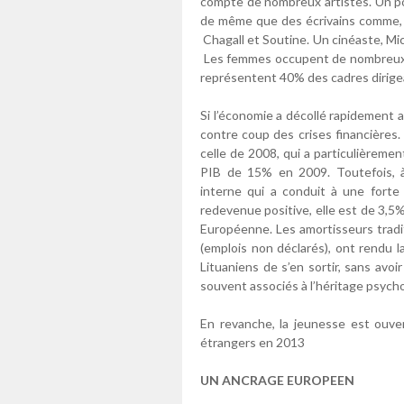
compte de nombreux artistes. Un poè
de même que des écrivains comme,
Chagall et Soutine. Un cinéaste, Mich
Les femmes occupent de nombreux po
représentent 40% des cadres dirige
Si l’économie a décollé rapidement a
contre coup des crises financières.
celle de 2008, qui a particulièrement
PIB de 15% en 2009. Toutefois, à 
interne qui a conduit à une forte 
redevenue positive, elle est de 3,5% 
Européenne. Les amortisseurs traditi
(emplois non déclarés), ont rendu 
Lituaniens de s’en sortir, sans avo
souvent associés à l’héritage psych
En revanche, la jeunesse est ouve
étrangers en 2013
UN ANCRAGE EUROPEEN