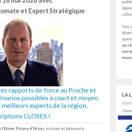
i 18 mai 2026 avec
polit
diplo
plomate et Expert Stratégique
cultu
Son c
diver
quest
au rô
europ
mondi
es rapports de force au Proche et
LA 
énarios possibles à court et moyen
 meilleurs experts de la région.
Derni
riptions CLOSES !
u
Olivier Poivre d'Arvor
, écrivain et diplomate