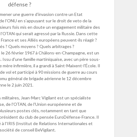
défense ?
 mener une guerre d’invasion contre un Etat
de l’ONU en s’appuyant sur le droit de veto de la
sieurs fois mis en doute un engagement militaire des
 l’OTAN qui serait agressé par la Russie. Dans cette
 France et ses Alliés européens peuvent-ils réagir ?
ités ? Quels moyens ? Quels arbitrages ?
é le 26 février 1967 à Châlons-en-Champagne, est un
is. Issu d'une famille martiniquaise, avec un père sous-
 mère infirmière, il a grandi à Saint-Maixent-l'École. Il
de vol et participé à 90 missions de guerre au cours
é promu général de brigade aérienne le 12 décembre
nne le 2 juin 2021.
ilitaires, Jean-Marc Vigilant est un spécialiste
e, de l'OTAN, de l'Union européenne et de
pé plusieurs postes clés, notamment en tant que
t président du club de pensée EuroDéfense-France. Il
 l'IRIS (Institut de Relations Internationales et
société de conseil BeVigilant.