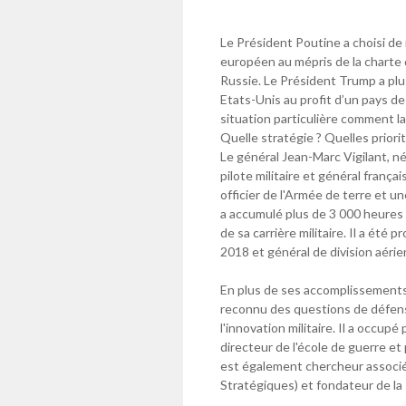
Le Président Poutine a choisi de
européen au mépris de la charte 
Russie. Le Président Trump a plu
Etats-Unis au profit d’un pays de
situation particulière comment la
Quelle stratégie ? Quelles prior
Le général Jean-Marc Vigilant, n
pilote militaire et général frança
officier de l'Armée de terre et une
a accumulé plus de 3 000 heures 
de sa carrière militaire. Il a ét
2018 et général de division aérie
En plus de ses accomplissements m
reconnu des questions de défens
l'innovation militaire. Il a occu
directeur de l'école de guerre e
est également chercheur associé à
Stratégiques) et fondateur de la 